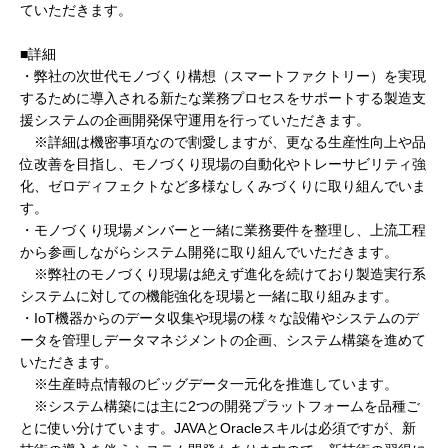
ていただきます。
■詳細
・弊社の次世代モノづくり構想（スマートファクトリー）を実現
するために導入される新たな業務プロセスをサポートする製造支
援システムの企画開発保守運用を行っていただきます。
※詳細は機密事項なので割愛しますが、更なる生産性向上や品
位改善を目指し、モノづくり現場の自動化やトレーサビリティ強
化、ゼロディフェクトなど多様なしくみづくりに取り組んでいま
す。
・モノづくり現場メンバーと一緒に業務要件を整理し、上流工程
から参画しながらシステム開発に取り組んでいただきます。
※弊社のモノづくり現場は絶えず進化を続けており製造実行系
システムに対しての機能強化を現場と一緒に取り組みます。
・IoT機器からのデータ収集や現場の様々な設備やシステムのデ
ータを管理しデータマネジメントの企画、システム構築を進めて
いただきます。
※生産時点情報のビッグデータ一元化を推進しています。
※システム構築には主に2つの開発プラットフォームを品種ご
とに使い分けています。JAVAとOracleスキルは必須ですが、新