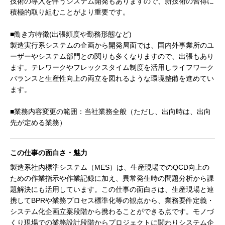
技術の導入を伴うシステム開発もありますので、新技術の習得に
積極的取り組むことがより重要です。
■働き方特徴(出張頻度や勤務形態など)
製造実行系システムの企画から開発局面では、国内外事業所のユ
ーザーやシステム部門との関りも多くなりますので、出張もあり
ます。テレワークやフレックスタイム制度を活用しライフワーク
バランスと生産性向上の両立を図れるような環境整備を進めてい
ます。
■業務内容変更の範囲：当社業務全般（ただし、出向時は、出向
先が定める業務）
この仕事の面白さ・魅力
製造系社内標準システム（MES）は、生産現場でのQCD向上の
ための作業指示や作業記録に加え、異常発生時の問題分析から課
題解決にも活用しています。この仕事の面白さは、生産現場と連
携してBPRや業務プロセス標準化等の観点から、業務要件定義・
システム化企画立案段階から携わることができる点です。モノづ
くり現場での業務設計段階からプロジェクトに関わりシステム企