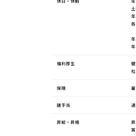
休日・休暇
年
土
年
各
年
年
福利厚生
健
社
保険
雇
諸手当
通
昇給・昇格
昇
賞