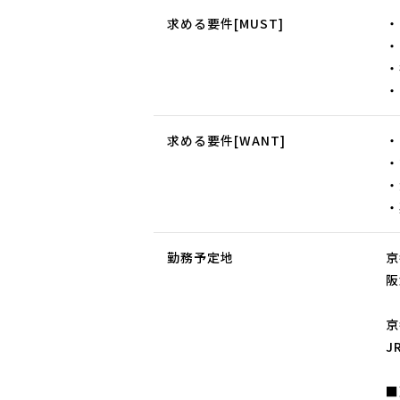
求める要件[MUST]
・
・
・
・
求める要件[WANT]
・
・
・
・
勤務予定地
京
阪
京
J
■