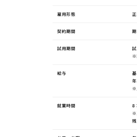
雇用形態
正
契約期間
期
試用期間
試
※
給与
基
年
※
就業時間
8
※
残