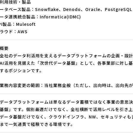
利用技術・製品
ータベース製品：Snowflake、Denodo、Oracle、PostgreSQL
ータ連携統合製品：Informatica(IDMC)
PI製品：Mulesoft
ラウド：AWS
概要
全社のデータ利活用を支えるデータプラットフォームの企画・設計
AI活用を見据えた「次世代データ基盤」として、各事業部に対し
するポジションです。
業務内容変更の範囲：当社業務全般（ただし、出向時は、出向先
データプラットフォームは単なるデータ蓄積ではなく事業の意思
基盤」です。個別最適だけでなく、全社横断で活用レベルを引き上
データ基盤だけでなく、クラウドインフラ、NW、セキュリティも
まで一気通貫で経験できる環境です。