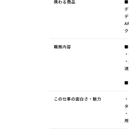
携わる商品
■
デ
デ
A
ク
職務内容
■
・
・
速
■
この仕事の面白さ・魅力
・
タ
・
用