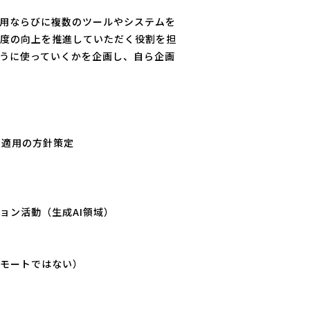
導入・基盤運用ならびに複数のツールやシステムを
用度の向上を推進していただく役割を担
うに使っていくかを企画し、自ら企画
と社内適用の方針策定
ョン活動（生成AI領域）
リモートではない）