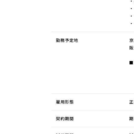
・
・
・
・
勤務予定地
京
阪
■
雇用形態
正
契約期間
期