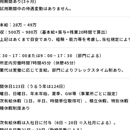
用期間あり(3ヶ月)
試用期間中の待遇変動はありません。
本給：28万 ~ 49万
収：500万 ~ 980万（基本給+賞与+残業20時間で算出）
上記はあくまで目安であり、経験・能力等を考慮し､当社規定によ
：30 ~ 17：00または9：00 ~ 17：30 （部門による）
所定内労働時間7時間45分（休憩45分）
業代は実働に応じて支給。部門によりフレックスタイム制あり。
間休日123日（うるう年は124日）
曜日、日曜日、年末年始、夏季、GW等（事業所ごとに設定）
次有給休暇（1日、半日、時間単位取得可）、積立休暇、特別休暇
種休暇制度あり
次有給休暇は入社日に付与（6日 ~ 20日 ※入社月による）。
間付与日数21日 ~ 23日（勤続年数による）。