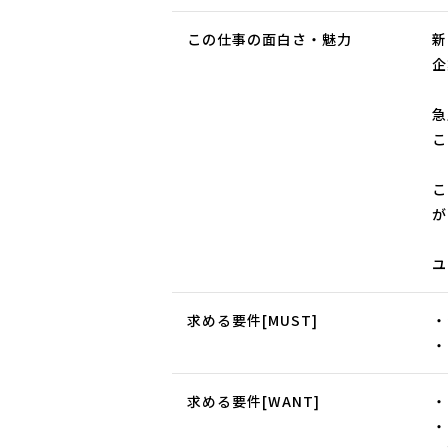
この仕事の面白さ・魅力
新
企
急
こ
こ
が
ユ
求める要件[MUST]
・
・
求める要件[WANT]
・
・