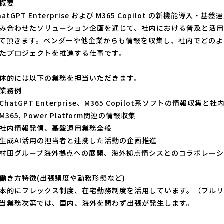
概要
hatGPT Enterprise および M365 Copilot の新機能
み合わせたソリューション企画を通じて、社内における普及と活
て頂きます。ベンダーや他企業からも情報を収集し、社内でどのよ
たプロジェクトを推進する仕事です。
体的には以下の業務を担当いただきます。
業務例
ChatGPT Enterprise、M365 Copilot系ソフトの情報収集
M365, Power Platform関連の情報収集
社内情報発信、基盤運用業務全般
生成AI活用の担当者と連携した活動の企画推進
村田グループ海外拠点への展開、海外拠点情シスとのコラボレーシ
働き方特徴(出張頻度や勤務形態など)
本的にフレックス制度、在宅勤務制度を活用しています。（フル
当業務次第では、国内、海外を問わず出張が発生します。