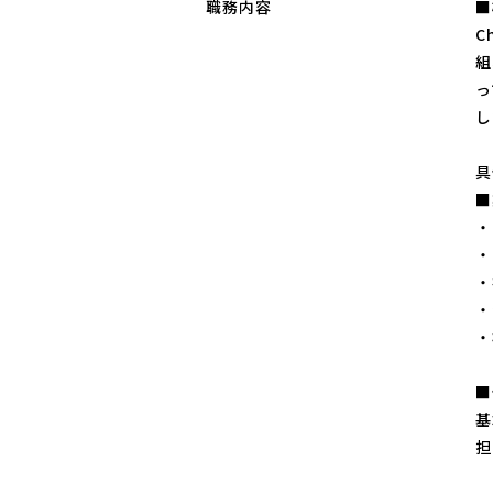
職務内容
■
C
組
っ
し
具
■
・
・
・
・
・
■
基
担