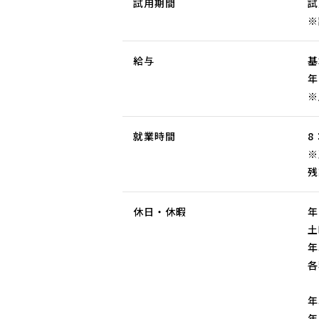
試用期間
試
※
給与
基
年
※
就業時間
8
※
残
休日・休暇
年
土
年
各
年
年