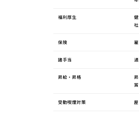
福利厚生
健
社
保険
雇
諸手当
通
昇給・昇格
昇
賞
受動喫煙対策
屋