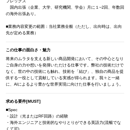
フレックス
国内出張（企業、大学、研究機関、学会）月に１~2回、年数回
の海外出張あり。
■業務内容変更の範囲：当社業務全般（ただし、出向時は、出向
先が定める業務）
この仕事の面白さ・魅力
将来のムラタを支える新しい商品開発において、その中心となり
ご自身の力や想いを発揮いただける仕事です。弊社の技術だけで
なく、世の中の技術にも触れ、技術を「結び」、独自の商品を提
供する一役として貢献している実感が得られます。我々と一緒
に、AIによるより豊かな世界実現に向けた仕事を行いましょう。
求める要件[MUST]
■Spec
・設計（光またはRF回路）の経験
・海外エンジニアと技術的なやりとりができる英語力(流暢でな
くて可)