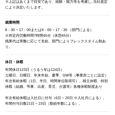
※上記はあくまで目安であり、経験・能力等を考慮し､当社規定
により決定いたします。
就業時間
8：30 ~ 17：00または9：00 ~ 17：30 （部門による）
※所定内労働時間7時間45分（休憩45分）
残業代は実働に応じて支給。部門によりフレックスタイム制あ
り。
休日・休暇
年間休日123日（うるう年は124日）
土曜日、日曜日、年末年始、夏季、GW等（事業所ごとに設定）
年次有給休暇（1日、半日、時間単位取得可）、積立休暇、特別
休暇（結婚、弔事、出産、育児、介護等）各種休暇制度あり
年次有給休暇は入社日に付与（6日 ~ 20日 ※入社月による）。
年間付与日数21日 ~ 23日（勤続年数による）。