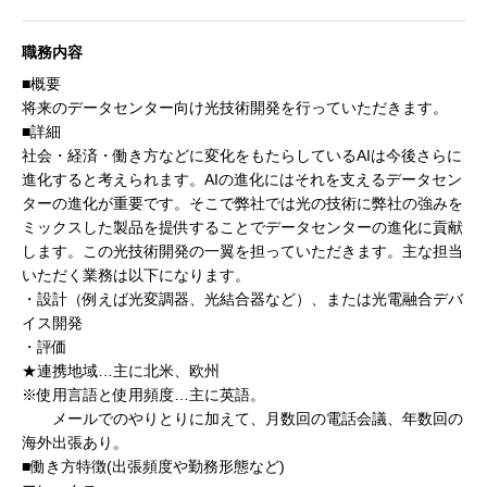
職務内容
■概要
将来のデータセンター向け光技術開発を行っていただきます。
■詳細
社会・経済・働き方などに変化をもたらしているAIは今後さらに
進化すると考えられます。AIの進化にはそれを支えるデータセン
ターの進化が重要です。そこで弊社では光の技術に弊社の強みを
ミックスした製品を提供することでデータセンターの進化に貢献
します。この光技術開発の一翼を担っていただきます。主な担当
いただく業務は以下になります。
・設計（例えば光変調器、光結合器など）、または光電融合デバ
イス開発
・評価
★連携地域…主に北米、欧州
※使用言語と使用頻度…主に英語。
メールでのやりとりに加えて、月数回の電話会議、年数回の
海外出張あり。
■働き方特徴(出張頻度や勤務形態など)