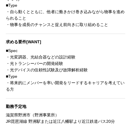
■Type
・自ら動くとともに、他者に働きかけ巻き込みながら物事を進め
られること
・物事を成長のチャンスと捉え前向きに取り組めること
求める要件[WANT]
■Spec
・光変調器、光結合器などの設計経験
・光トランシーバーの開発経験
・光デバイスの信頼性試験及び故障解析経験
■Type
・将来的にメンバーを率い開発をリードするキャリアを考えてい
る方
勤務予定地
滋賀県野洲市（野洲事業所）
JR琵琶湖線 野洲駅または近江八幡駅より近江鉄道バス20分